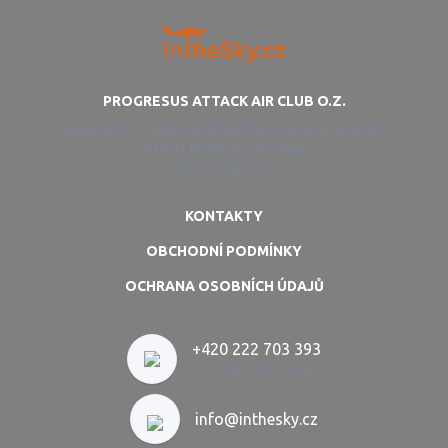
PROGRESUS ATTACK AIR CLUB O.Z.
Budova ATE, Letisko M.R.Štefánika, Ivanská cesta 83,
820 01 Bratislava-Ružinov
IČO: 55 282 679
KONTAKTY
OBCHODNÍ PODMÍNKY
OCHRANA OSOBNÍCH ÚDAJŮ
+420 222 703 393
Po - Pá: 8:30 - 16:00
info@inthesky.cz