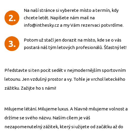
Na naší stránce si vyberete místo a termín, kdy
2.
TERMÍNY
chcete letět. Napíšete nám mail na
info@inthesky.cz a my Vám rezervaci potvrdíme.
GALERIE
Potom už stačí jen dorazit na místo, kde se o vás
3.
postará náš tým letových profesionálů. Šťastný let!
FIREMNÍ
Představte si ten pocit sedět v nejmodernějším sportovním
AKCE
letounu. Jen vzdušný prostor a vy. Tohle je vrchol leteckého
zážitku. Zažijte ho s námi!
Milujeme létání. Milujeme luxus. A hlavně milujeme volnost a
držíme se svého názvu. Naším cílem je váš
nezapomenutelný zážitek, který si užijete od začátku až do