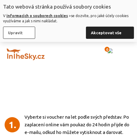
Tato webová stránka používá soubory cookies
V
informacích o souborech cookies
>se dozvíte, pro jaké účely cookies
KOUPIT LET
využíváme a jak s nimi nakládat.
Upravit
Akceptovat vše
REZERVOVAT TERMÍN
0
0 Kč
NAŠE
LETADLO
JAK NA TO?
JAK
NA
Vyberte si voucher na let podle svých představ. Po
TO?
1.
zaplacení online vám poukaz do 24 hodin přijde do
e-mailu, odkud ho můžete vytisknout a darovat.
POUKAZY