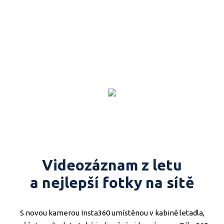
před vzletem. Čistá radost, která vás naplní při dosažení
letové hladiny. Ten nejkrásnější výhled do české a slovenské
krajiny. Tohle všechno můžete někomu dát! Stačí jen koupit
dárkový poukaz a věnovat zážitek, na který na 100 % nikdy
nezapomene!
Videozáznam z letu
a nejlepší fotky na sítě
S novou kamerou Insta360 umístěnou v kabině letadla,