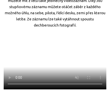
můžete mít z letu také jedinečný videozáznam. Díky 360
stupňovému záznamu můžete otáčet záběr z každého
možného úhlu, na sebe, pilota, řídící desku, zemi přes kterou
letíte. Ze záznamu lze také vytáhnout spoustu
dechberoucích fotografií.