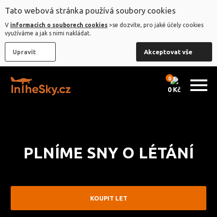
Tato webová stránka používá soubory cookies
V
informacích o souborech cookies
>se dozvíte, pro jaké účely cookies
KOUPIT LET
využíváme a jak s nimi nakládat.
Upravit
Akceptovat vše
REZERVOVAT TERMÍN
0
0 Kč
NAŠE
LETADLO
JAK
PLNÍME SNY O LÉTÁNÍ
NA
TO?
KOUPIT LET
POUKAZY