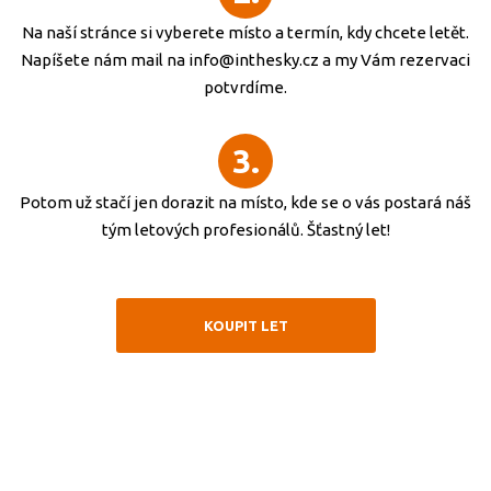
Na naší stránce si vyberete místo a termín, kdy chcete letět.
Napíšete nám mail na info@inthesky.cz a my Vám rezervaci
potvrdíme.
3.
Potom už stačí jen dorazit na místo, kde se o vás postará náš
tým letových profesionálů. Šťastný let!
KOUPIT LET
Nejlepší dárek je zážitek!
Splněný sen o létání, mravenčení v těle, napětí a vzrušení