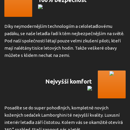
Díky nejmodernějším technologiím a celoletadlovému
padáku, se naše letadla řadí k těm nejbezpečnějším na světě.
Pod naší společností létají pouze velmi zkušení piloti, kteří
mají nalétány tisíce letových hodin. Takže veškeré obavy
můžete s klidem nechat na zemi.
Nejvyšší komfort
Posadíte se do super pohodlných, kompletně nových
kožených sedaček Lamborghini té nejvyšší kvality. Luxusní
interiér letadla září čistotou. Kolem vás se okamžitě otevírá
360 ° rozhled. Stačí zapnout pás a letět.