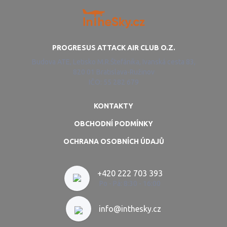
PROGRESUS ATTACK AIR CLUB O.Z.
Budova ATE, Letisko M.R.Štefánika, Ivanská cesta 83,
820 01 Bratislava-Ružinov
IČO: 55 282 679
KONTAKTY
OBCHODNÍ PODMÍNKY
OCHRANA OSOBNÍCH ÚDAJŮ
+420 222 703 393
Po - Pá: 8:30 - 16:00
info@inthesky.cz